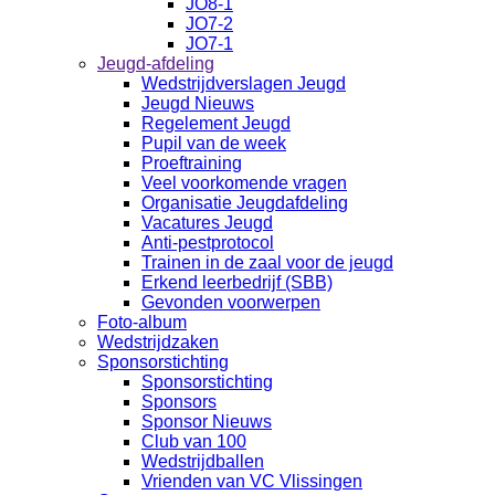
JO8-1
JO7-2
JO7-1
Jeugd-afdeling
Wedstrijdverslagen Jeugd
Jeugd Nieuws
Regelement Jeugd
Pupil van de week
Proeftraining
Veel voorkomende vragen
Organisatie Jeugdafdeling
Vacatures Jeugd
Anti-pestprotocol
Trainen in de zaal voor de jeugd
Erkend leerbedrijf (SBB)
Gevonden voorwerpen
Foto-album
Wedstrijdzaken
Sponsorstichting
Sponsorstichting
Sponsors
Sponsor Nieuws
Club van 100
Wedstrijdballen
Vrienden van VC Vlissingen