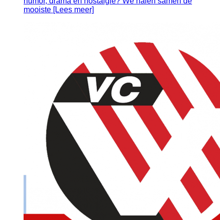
humor, drama en nostalgie? We halen samen de
mooiste [Lees meer]