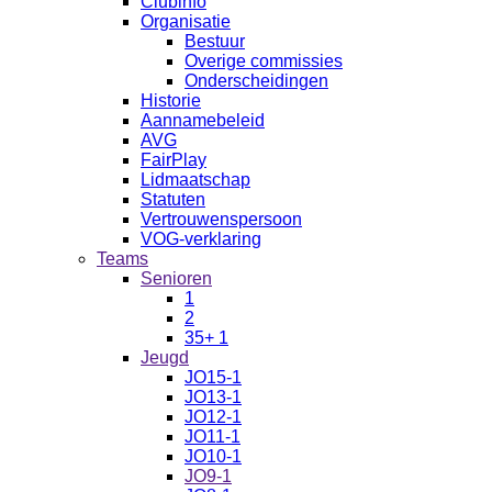
Clubinfo
Organisatie
Bestuur
Overige commissies
Onderscheidingen
Historie
Aannamebeleid
AVG
FairPlay
Lidmaatschap
Statuten
Vertrouwenspersoon
VOG-verklaring
Teams
Senioren
1
2
35+ 1
Jeugd
JO15-1
JO13-1
JO12-1
JO11-1
JO10-1
JO9-1