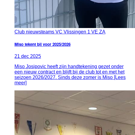
Club nieuws
teams VC Vlissingen 1 VE ZA
Miso tekent bij voor 2025/2026
21
dec
2025
Miso Josipovic heeft zijn handtekening gezet onder
een nieuw contract en blijft bij de club tot en met het
seizoen 2026/2027. Sinds deze zomer is Miso [Lees
meer]